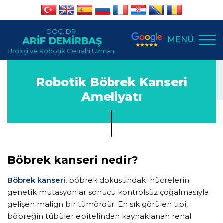
DOÇ. DR.
MENÜ
ARİF DEMİRBAŞ
Üroloji ve Robotik Cerrahi Uzmanı
Robotik Böbrek Kanseri
Ameliyatı
Böbrek kanseri nedir?
Böbrek kanseri
, böbrek dokusundaki hücrelerin
genetik mutasyonlar sonucu kontrolsüz çoğalmasıyla
gelişen malign bir tümördür. En sık görülen tipi,
böbreğin tübüler epitelinden kaynaklanan renal