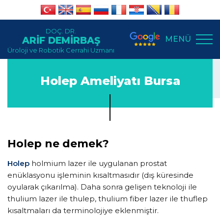
DOÇ. DR.
MENÜ
ARİF DEMİRBAŞ
Üroloji ve Robotik Cerrahi Uzmanı
Holep Ameliyatı Bursa
Holep ne demek?
Holep
holmium lazer ile uygulanan prostat
enüklasyonu işleminin kısaltmasıdır (dış küresinde
oyularak çıkarılma). Daha sonra gelişen teknoloji ile
thulium lazer ile thulep, thulium fiber lazer ile thuflep
kısaltmaları da terminolojiye eklenmiştir.