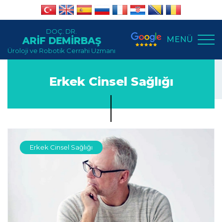
DOÇ. DR.
MENÜ
ARİF DEMİRBAŞ
Üroloji ve Robotik Cerrahi Uzmanı
Erkek Cinsel Sağlığı
Erkek Cinsel Sağlığı