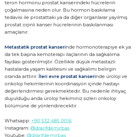
teron hormonu prostat kanserindeki hücrelerin
çoğalmasına neden olur. Bu hormon baskılama
tedavisi ile prostattaki ya da diğer organlarar yayılmış
prostat orjinli kanser hücrelerinin baskılanması
amaçlanır.
Metastatik prostat kanseri
nde hormonoterapiye ek ya
da tek başına kemoterapi ilaçlarının da sağkalıma
faydası gösterilmiştir. Özellikle düşük metastazlı
hastalarda yaşam kalitesini ve sağkalımı belirgin
oranda arttırır.
İleri evre prostat kanseri
nde üroloji ve
onkoloji hekimlerinin koordinasyon içinde hastayı
değerlendirmesi gerekmektedir. Bu nedenle ihtiyaç
duyulduğu anda üroloji hekiminiz sizleri onkoloji
bölümüne de yönlendirecektir.
Whatsapp:
+90 532 485 0016
Instagram:
@drarifdemirbas
Youtube:
@drarifdemirbas