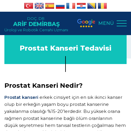
DOÇ. DR.
MENÜ
ARİF DEMİRBAŞ
Üroloji ve Robotik Cerrahi Uzmanı
Prostat Kanseri Tedavisi
Prostat Kanseri Nedir?
Prostat kanseri
erkek cinsiyet için en sık ikinci kanser
olup bir erkeğin yaşam boyu prostat kanserine
yakalanma olasılığı %15-20’lerdedir. Bu yüksek orana
rağmen prostat kanserine bağlı ölüm oranlarının
düşük seyretmesi hem tanısal testlerin çoğalması hem