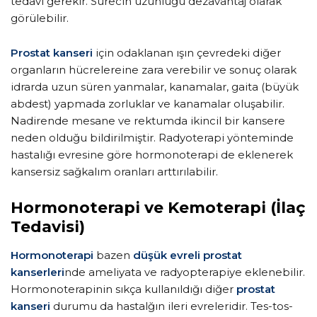
tedavi gerekir. Sürecin uzunluğu dezavantaj olarak
görülebilir.
Prostat kanseri
için odaklanan ışın çevredeki diğer
organların hücrelereine zara verebilir ve sonuç olarak
idrarda uzun süren yanmalar, kanamalar, gaita (büyük
abdest) yapmada zorluklar ve kanamalar oluşabilir.
Nadirende mesane ve rektumda ikincil bir kansere
neden olduğu bildirilmiştir. Radyoterapi yönteminde
hastalığı evresine göre hormonoterapi de eklenerek
kansersiz sağkalım oranları arttırılabilir.
Hormonoterapi ve Kemoterapi (İlaç
Tedavisi)
Hormonoterapi
bazen
düşük evreli prostat
kanserleri
nde ameliyata ve radyopterapiye eklenebilir.
Hormonoterapinin sıkça kullanıldığı diğer
prostat
kanseri
durumu da hastalğın ileri evreleridir. Tes-tos-