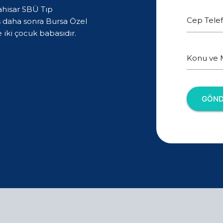
ahisar SBÜ Tıp
Cep Tele
ş daha sonra Bursa Özel
 iki çocuk babasıdır.
Konu ve M
GÖND