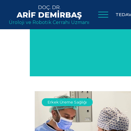
DOÇ. DR.
ARİF DEMİRBAŞ
TEDAV
Üroloji ve Robotik Cerrahi Uzmanı
Erkek Üreme Sağlığı