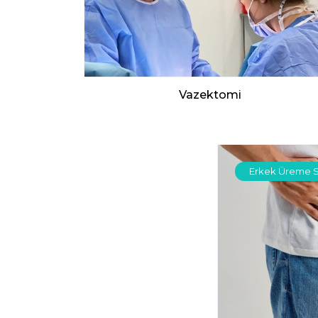
Vazektomi
Erkek Üreme S