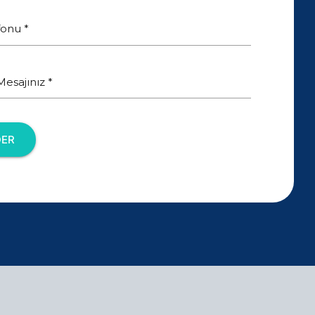
fonu *
esajınız *
ER