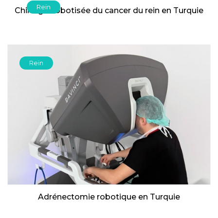
Rein
Chirurgie robotisée du cancer du rein en Turquie
Rein
Adrénectomie robotique en Turquie