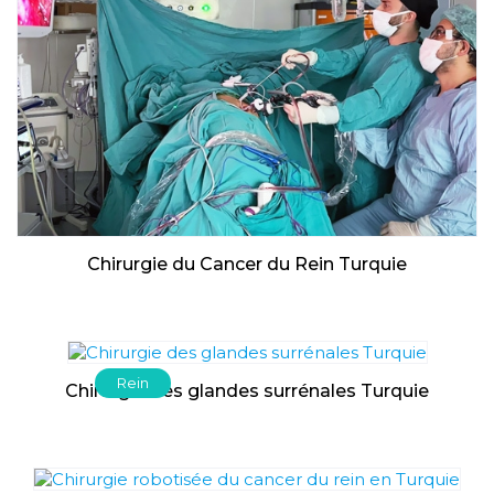
Chirurgie du Cancer du Rein Turquie
Rein
Chirurgie des glandes surrénales Turquie