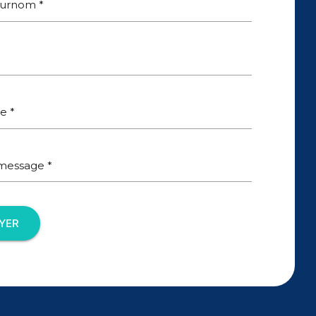
urnom *
e *
 message *
YER