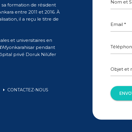
Nom et S
 sa formation de résident
Ankara entre 2011 et 2016. À
isation, il a reçu le titre de
Email *
ales et universitaires en
Téléphon
d'Afyonkarahisar pendant
ôpital privé Doruk Nilüfer
Objet et
CONTACTEZ-NOUS
ENVO